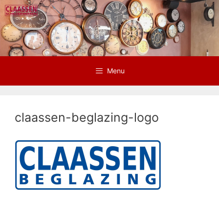
Ga
naar
de
inhoud
Menu
claassen-beglazing-logo