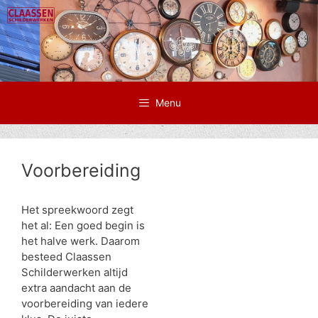
Ga
naar
de
inhoud
Menu
Voorbereiding
Het spreekwoord zegt
het al: Een goed begin is
het halve werk. Daarom
besteed Claassen
Schilderwerken altijd
extra aandacht aan de
voorbereiding van iedere