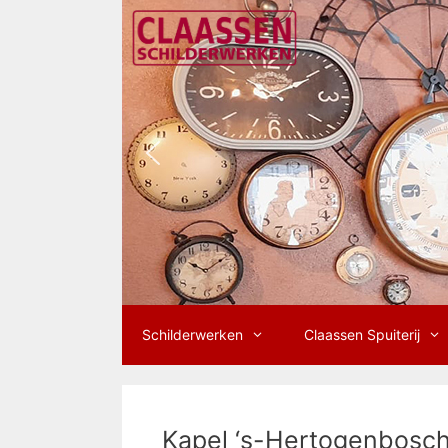
Ga
naar
de
inhoud
Schilderwerken
Claassen Spuiterij
Kapel ‘s-Hertogenbosc