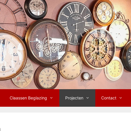
Claassen Beglazing
Projecten
Contact
h