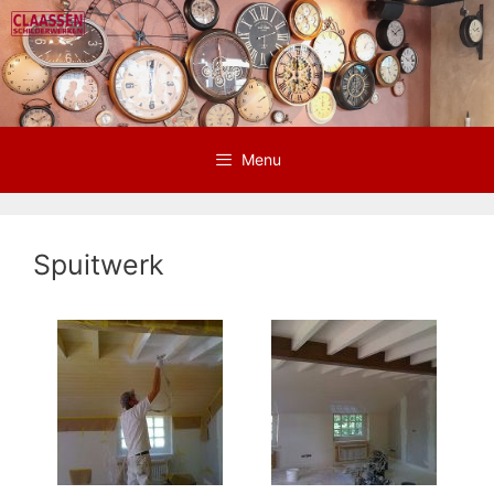
Ga
naar
de
inhoud
Menu
Spuitwerk