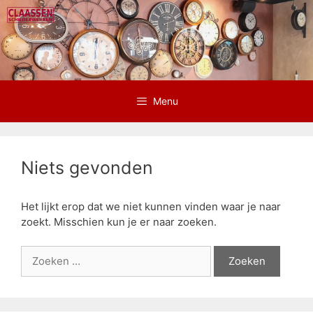
Ga
naar
de
inhoud
Menu
Niets gevonden
Het lijkt erop dat we niet kunnen vinden waar je naar
zoekt. Misschien kun je er naar zoeken.
Zoek
naar: