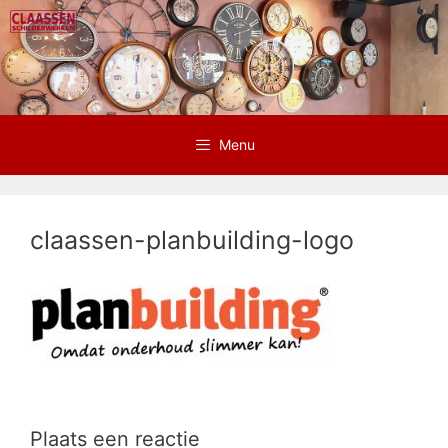
Ga
naar
de
inhoud
Menu
claassen-planbuilding-logo
Plaats een reactie