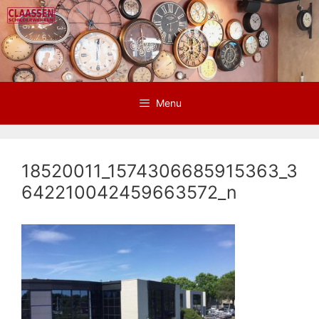
Ga
naar
de
inhoud
Menu
18520011_1574306685915363_3
642210042459663572_n