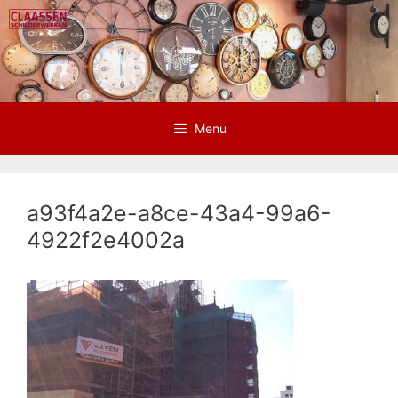
Ga
naar
de
inhoud
Menu
a93f4a2e-a8ce-43a4-99a6-
4922f2e4002a