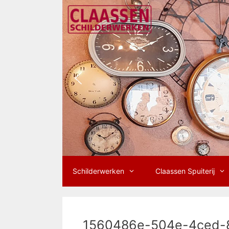
Ga
naar
de
inhoud
Schilderwerken
Claassen Spuiterij
1560486e-504e-4ced-