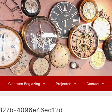
Claassen Beglazing
Projecten
Contact
827b-4096e46ed12d