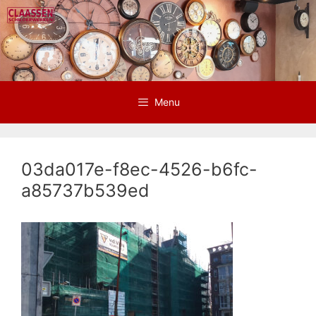
Ga
naar
de
inhoud
Menu
03da017e-f8ec-4526-b6fc-
a85737b539ed