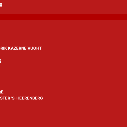
S
DRIK KAZERNE VUGHT
S
DE
STER ‘S-HEERENBERG
K