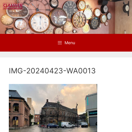
Ga
naar
de
inhoud
Menu
IMG-20240423-WA0013