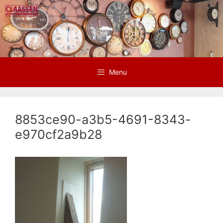
Ga
naar
de
inhoud
Menu
8853ce90-a3b5-4691-8343-
e970cf2a9b28