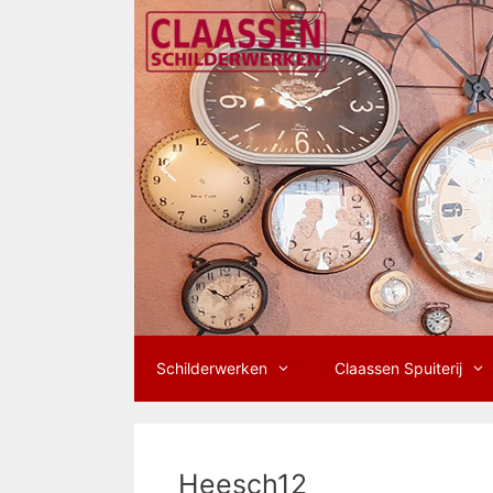
Ga
naar
de
inhoud
Schilderwerken
Claassen Spuiterij
Heesch12