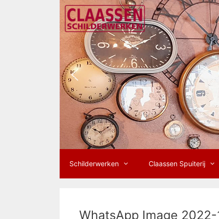
Ga
naar
de
inhoud
Schilderwerken
Claassen Spuiterij
WhatsApp Image 2022-10