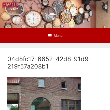
Ga
naar
de
inhoud
Menu
04d8fc17-6652-42d8-91d9-
219f57a208b1